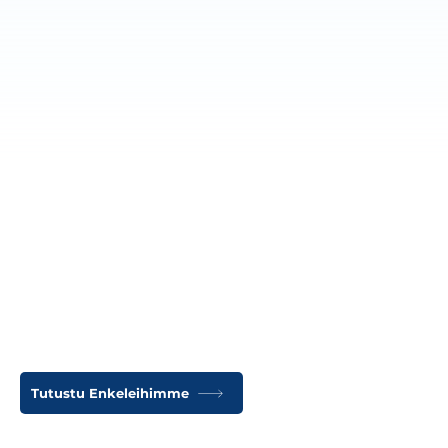
MEISTÄ
Taloustaivaan
tähdet
Taloustaivas on turvapaikka yrittäjille, jotka
haluavat keskittyä olennaiseen ilman helvetillistä
byrokratiaa. Taloustaivaan tähdet ohjaavat
sinut kohti kirkkaampaa taloustaivasta.
Tutustu Enkeleihimme