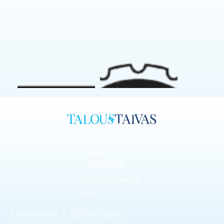
Ota
yhteyttä
Tietosuojaselo
ste
Linnoitustie 3, 02600 Espoo