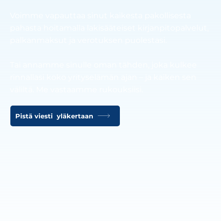
Voimme vapauttaa sinut kaikesta pakollisesta
pahasta hoitamalla lakisääteiset kirjanpitopalvelut,
palkanmaksut ja verotuksen puolestasi.
Tai annamme sinulle oman tähden, joka kulkee
rinnallasi koko yrityselämän ajan – ja kaiken sen
väliltä. Me vastaamme rukouksiisi.
Pistä viesti yläkertaan