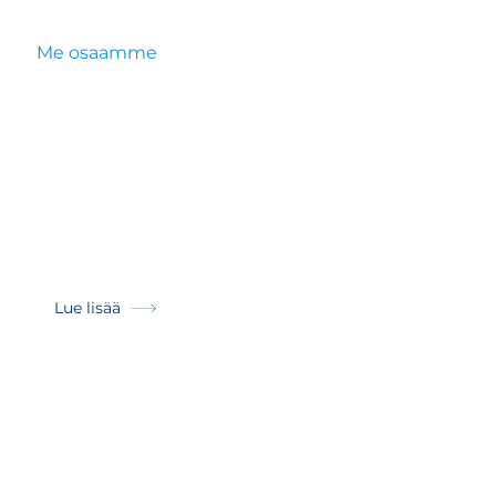
HANKALAA MUTTA
Me osaamme
ennustaa kassavirtaa.
TAVALLISET KIRJANPITOPALVELUT
Hoidamme lakisääteiset kirjanpitopalvelut
huolellisesti ja ajallaan. Siirrä vastuu
enkeleille ja unohda koko juttu.
Lue lisää
TAIVAALLINEN PALKANLASKENTA