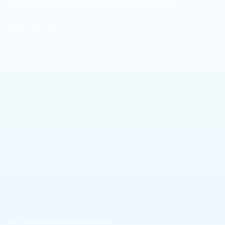
hallitsevamme. Kirjanpito ei ole yksi niistä"
Mato Valtonen
Me tarjoamme taivaallista mielenrauhaa