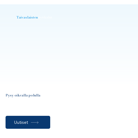
Taivaslaisten
työkalut
Pysy oikealla polulla
Uutiset