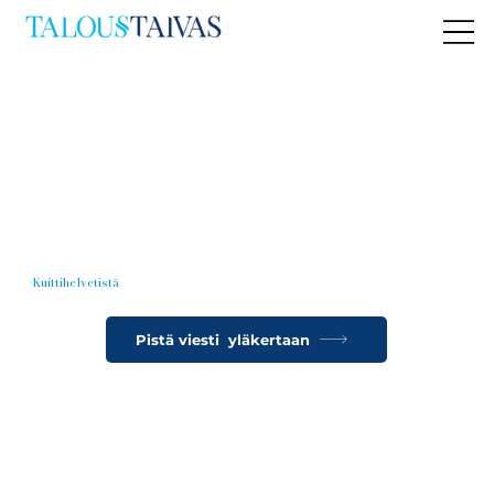
TALOUSTAIVAALLISTA MIELENRAUHAA
Kuittihelvetistä
Taloustaivaaseen
Pistä viesti yläkertaan