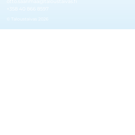
otto.saarimaa@taloustaivas.fi
+358 40 866 8597
© Taloustaivas 2026