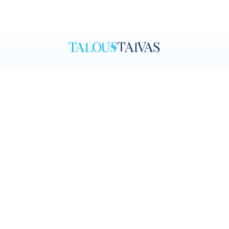
Ota
yhteyttä
Tietosuojaselo
ste
Linnoitustie 3, 02600 Espoo
otto.saarimaa@taloustaivas.fi
+358 40 866 8597
© Taloustaivas 2026